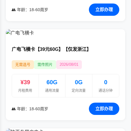
立即办理
👥 年龄：18-60周岁
广电飞横卡【39元60G】【仅发浙江】
无需选号
需传照片
2026/08/01
¥39
60G
0G
0
月租费用
通用流量
定向流量
通话分钟
立即办理
👥 年龄：18-60周岁